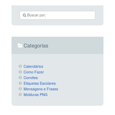
Categorias
Calendários
Como Fazer
Convites
Etiquetas Escolares
Mensagens e Frases
Molduras PNG