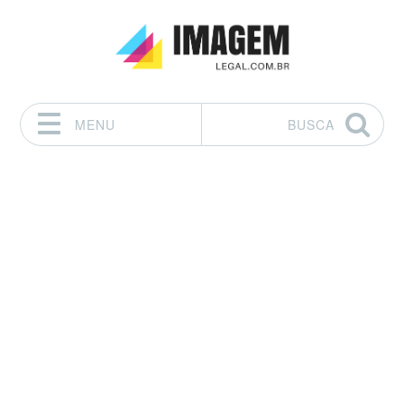
MENU
BUSCA
Pular para o conteúdo