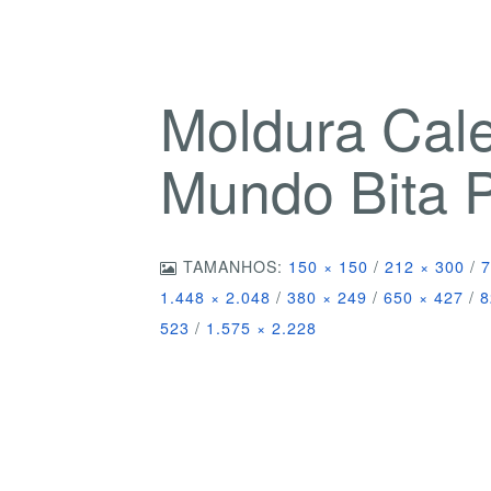
Moldura Cal
Mundo Bita
TAMANHOS:
150 × 150
/
212 × 300
/
7
1.448 × 2.048
/
380 × 249
/
650 × 427
/
8
523
/
1.575 × 2.228