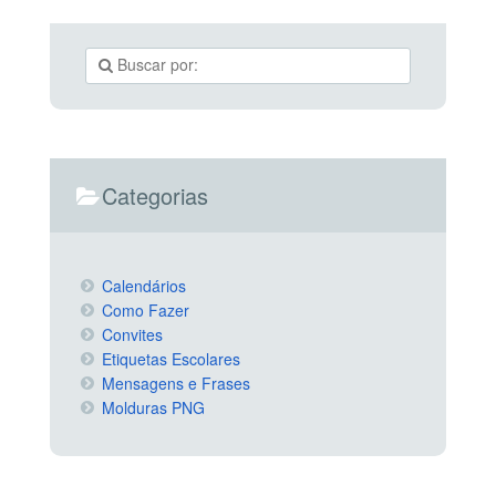
Categorias
Calendários
Como Fazer
Convites
Etiquetas Escolares
Mensagens e Frases
Molduras PNG