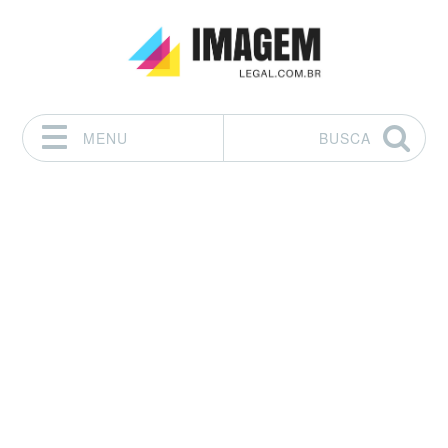
MENU
BUSCA
Pular para o conteúdo