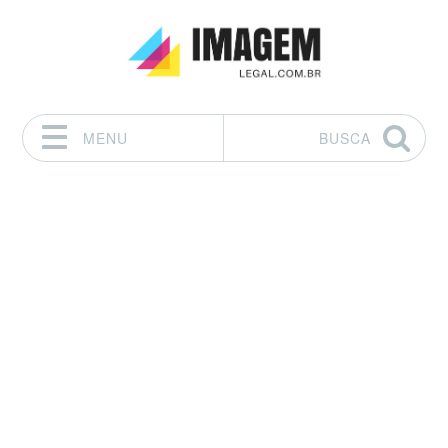
MENU
BUSCA
Pular para o conteúdo