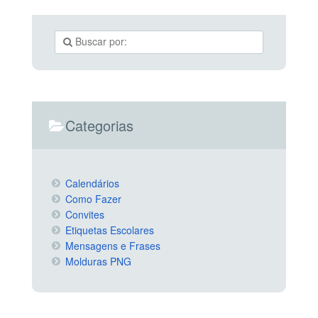
Categorias
Calendários
Como Fazer
Convites
Etiquetas Escolares
Mensagens e Frases
Molduras PNG