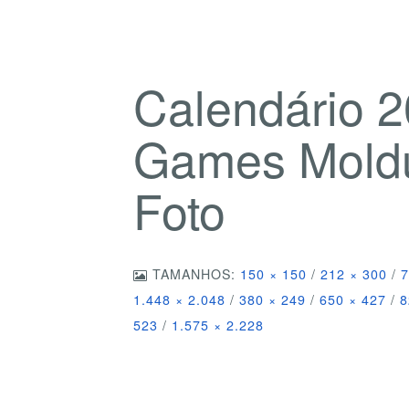
Calendário 2
Games Moldu
Foto
TAMANHOS:
150 × 150
/
212 × 300
/
7
1.448 × 2.048
/
380 × 249
/
650 × 427
/
8
523
/
1.575 × 2.228