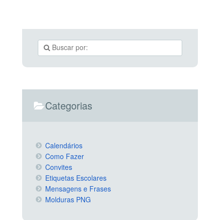
Categorias
Calendários
Como Fazer
Convites
Etiquetas Escolares
Mensagens e Frases
Molduras PNG