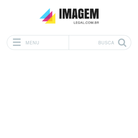
MENU
BUSCA
Pular para o conteúdo