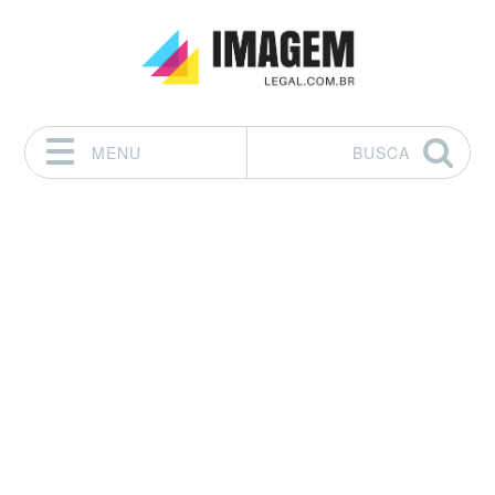
MENU
BUSCA
Pular para o conteúdo