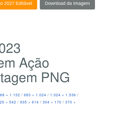
o 2027 Editável
Download da Imagem
2023
 em Ação
ntagem PNG
68 × 1.152
/
683 × 1.024
/
1.024 × 1.536
/
25 × 542
/
935 × 614
/
304 × 170
/
370 ×