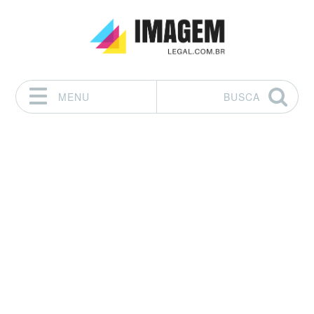
MENU
BUSCA
Pular para o conteúdo