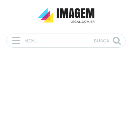
MENU
BUSCA
Pular para o conteúdo