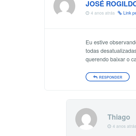
JOSÉ ROGILD
4 anos atrás
Link 
Eu estive observand
todas desatualizadas
querendo baixar o c
RESPONDER
Thiago
4 anos atrá