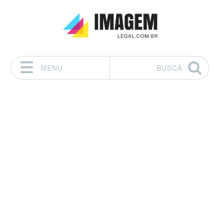
MENU
BUSCA
Pular para o conteúdo