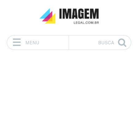
MENU
BUSCA
Pular para o conteúdo