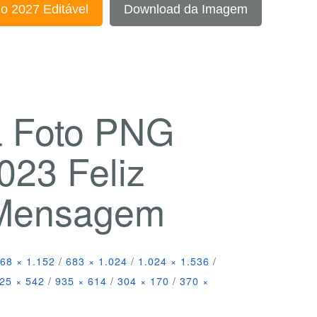
o 2027 Editável
Download da Imagem
a Foto PNG
023 Feliz
 Mensagem
68 × 1.152
/
683 × 1.024
/
1.024 × 1.536
/
25 × 542
/
935 × 614
/
304 × 170
/
370 ×