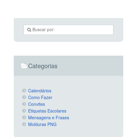
Categorias
Calendários
Como Fazer
Convites
Etiquetas Escolares
Mensagens e Frases
Molduras PNG