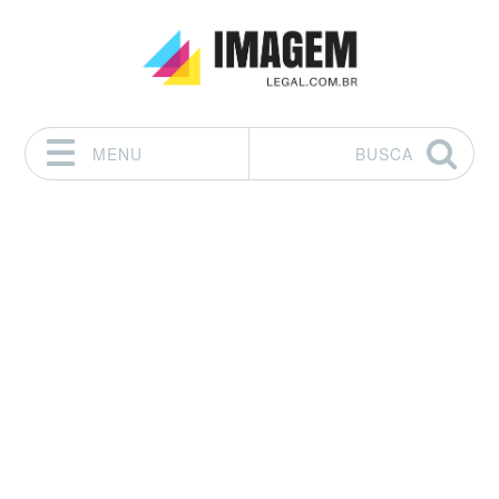
MENU
BUSCA
Pular para o conteúdo