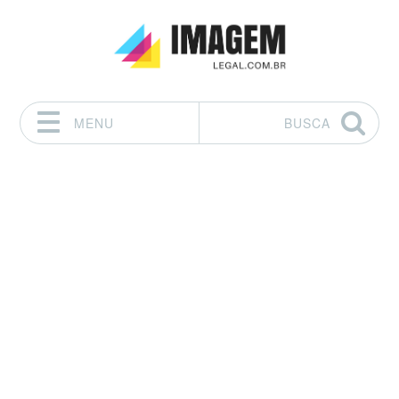
MENU
BUSCA
Pular para o conteúdo