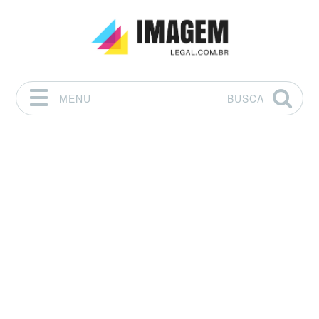
MENU
BUSCA
Pular para o conteúdo