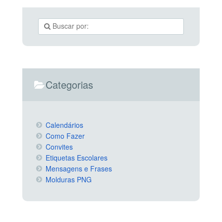
Categorias
Calendários
Como Fazer
Convites
Etiquetas Escolares
Mensagens e Frases
Molduras PNG