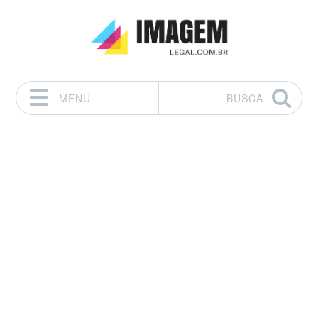
MENU
BUSCA
Pular para o conteúdo