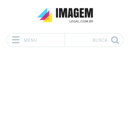
MENU
BUSCA
Pular para o conteúdo