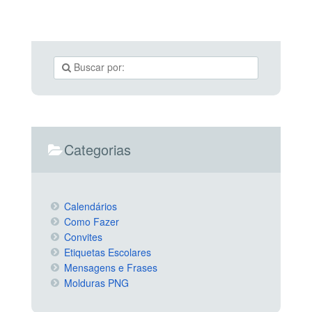
Categorias
Calendários
Como Fazer
Convites
Etiquetas Escolares
Mensagens e Frases
Molduras PNG