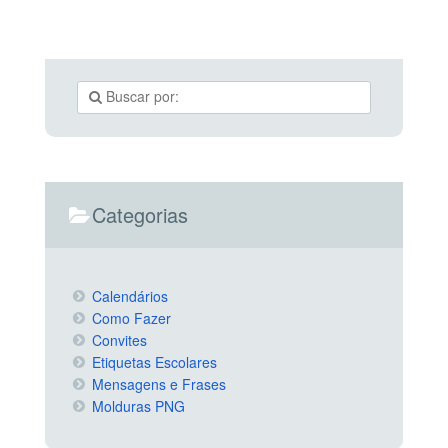
Categorias
Calendários
Como Fazer
Convites
Etiquetas Escolares
Mensagens e Frases
Molduras PNG