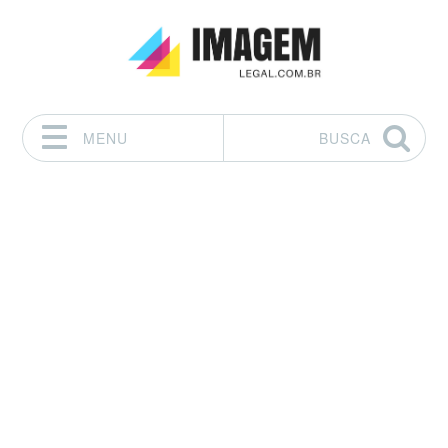
MENU
BUSCA
Pular para o conteúdo