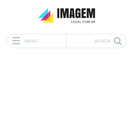
MENU
BUSCA
Pular para o conteúdo