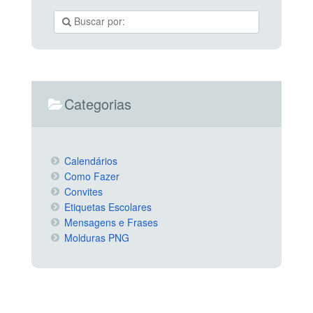
Categorias
Calendários
Como Fazer
Convites
Etiquetas Escolares
Mensagens e Frases
Molduras PNG