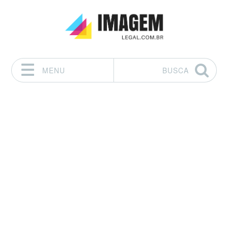
MENU
BUSCA
Pular para o conteúdo