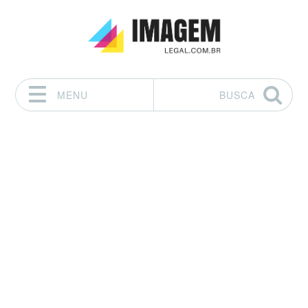
MENU
BUSCA
Pular para o conteúdo