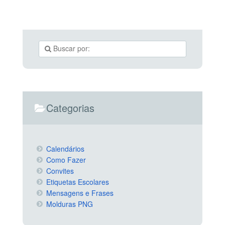
Categorias
Calendários
Como Fazer
Convites
Etiquetas Escolares
Mensagens e Frases
Molduras PNG