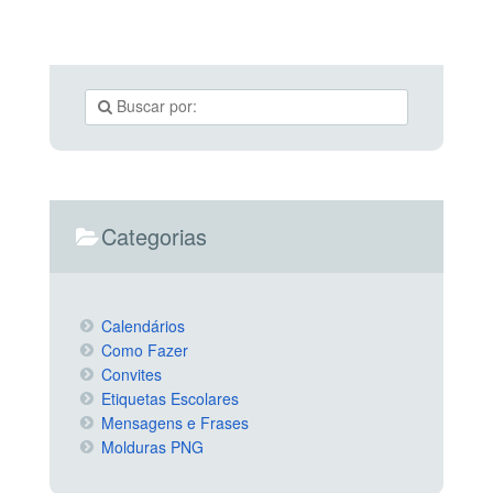
Categorias
Calendários
Como Fazer
Convites
Etiquetas Escolares
Mensagens e Frases
Molduras PNG