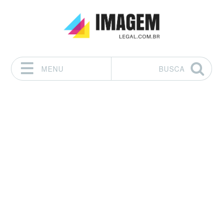
MENU
BUSCA
Pular para o conteúdo