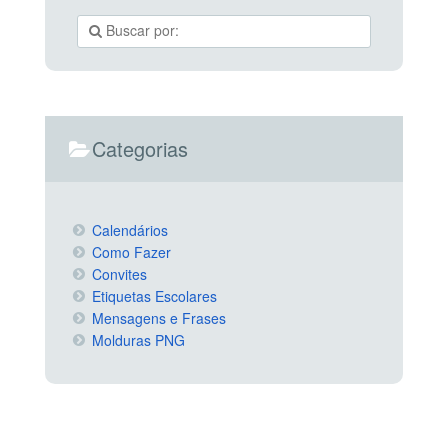
Categorias
Calendários
Como Fazer
Convites
Etiquetas Escolares
Mensagens e Frases
Molduras PNG