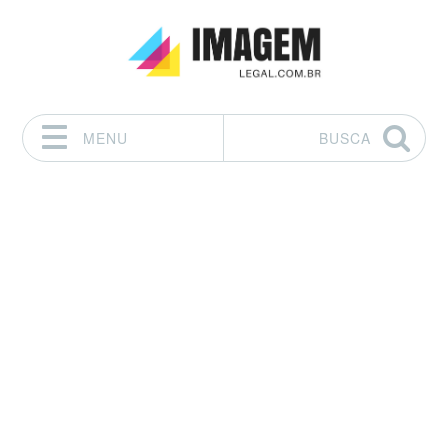
MENU
BUSCA
Pular para o conteúdo