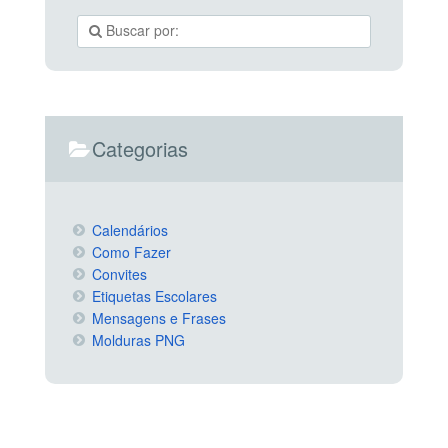
Categorias
Calendários
Como Fazer
Convites
Etiquetas Escolares
Mensagens e Frases
Molduras PNG