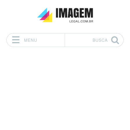
MENU
BUSCA
Pular para o conteúdo