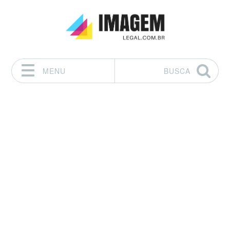
MENU
BUSCA
Pular para o conteúdo