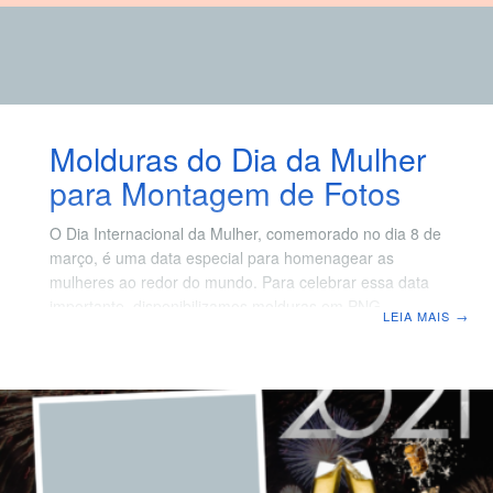
Molduras do Dia da Mulher
para Montagem de Fotos
O Dia Internacional da Mulher, comemorado no dia 8 de
março, é uma data especial para homenagear as
mulheres ao redor do mundo. Para celebrar essa data
importante, disponibilizamos molduras em PNG com
LEIA MAIS
→
fundo transparente para foto montagem, permitindo que
você crie uma homenagem única e emocionante. Como
Criar uma Foto Montagem para o Dia da Mulher Fazer
uma montagem de foto para o Dia Internacional da
Mulher nunca foi tão fácil! Basta baixar a moldura em
PNG com fundo transparente e usar um aplicativo