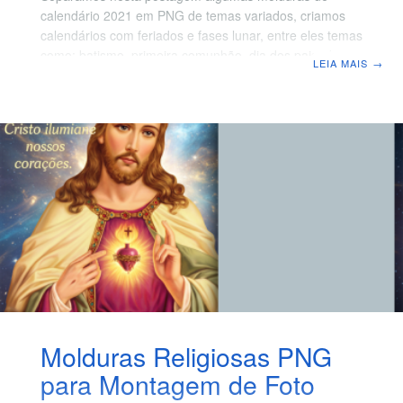
calendário 2021 em PNG de temas variados, criamos
calendários com feriados e fases lunar, entre eles temas
como; batismo, primeira comunhão, dia dos pais, dia
LEIA MAIS
→
das mães, páscoa, casamento, noivado, festas e entre
outros eventos. Também colocamos dois modelos de
calendário em branco com fundo transparente para
você emoldurar uma paisagem e foto inteira ou até
mesmo uma imagem com sua fachada de sua loja,
empresa, comércio ou divulgação do seu serviço
prestado, isto é o que muito dos
Molduras Religiosas PNG
para Montagem de Foto