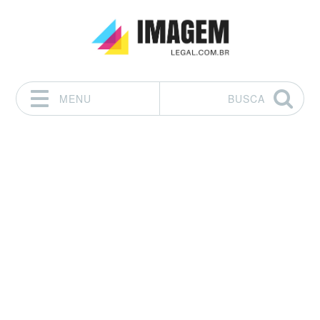
MENU
BUSCA
Pular para o conteúdo