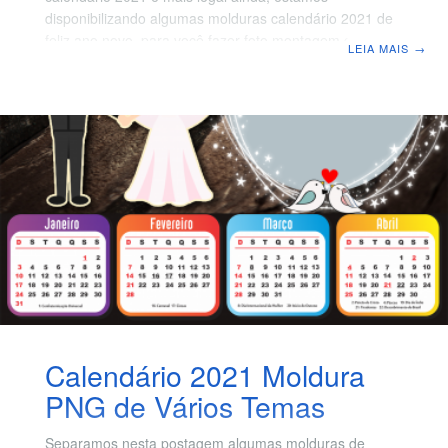
disponibilizando algumas molduras calendário 2021 de
feliz ano novo, para você fazer foto montagem com as
LEIA MAIS
→
fotos da sua comemoração entre familiares e amigos,
deseje um Feliz Ano Novo de forma especial com
calendários com foto e mensagem. Crie lindos
calendários 2021 ao lado de quem você gosta, a
molduras estão em ótima qualidades para serem
impressas em papel fotográfico, indicamos você
imprimir em um papel glossy
Calendário 2021 Moldura
PNG de Vários Temas
Separamos nesta postagem algumas molduras de