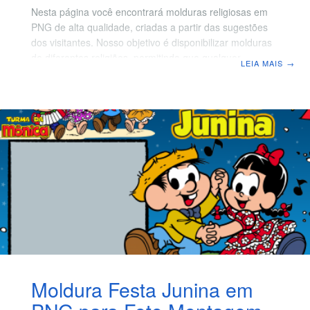
Nesta página você encontrará molduras religiosas em
PNG de alta qualidade, criadas a partir das sugestões
dos visitantes. Nosso objetivo é disponibilizar molduras
de diferentes religiões, permitindo que qualquer pessoa
LEIA MAIS
→
possa criar sua montagem de foto de forma especial,
independentemente da sua crença. As molduras são
gratuitas e ideais para quem deseja: ✔ Criar imagens
religiosas personalizadas✔ Compartilhar nas redes
sociais✔ Imprimir fotos com acabamento especial✔
Fazer homenagens ou lembranças religiosas Molduras
religiosas PNG grátis para montagem de fotos Todas as
molduras disponibilizadas aqui possuem
Moldura Festa Junina em