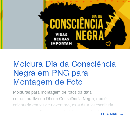
desejando um feliz
Moldura Dia da Consciência
Negra em PNG para
Montagem de Foto
Molduras para montagem de fotos da data
comemorativa do Dia da Consciência Negra, que é
celebrado em 20 de novembro, esta data foi escolhida
por ter sido o dia da morte do líder negro Zumbi.
LEIA MAIS
→
Estamos disponibilizando algumas molduras do dia da
consciência em PNG para montagem de foto, são