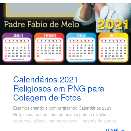
molduras com frases e mensagens do dia da
consciência. Para criar sua foto montagem junto a
moldura, basta salvar a moldura que desejar e com um
programa de edição de fotos você faz a montagem
Calendários 2021
Religiosos em PNG para
Colagem de Fotos
Estamos criando e compartilhando Calendários 2021
Religiosos, no qual tem temas de algumas religiões,
cantores católicos, cantores gospel, imagens de santos,
calendários com mensagens no tema religioso, entre
LEIA MAIS
→