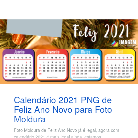
outros sub temas dentro de religião. Iremos
compartilhar os calendários independente da sua
religião ou crença, aceitamos pedidos de calendários
dentro do tema religião, iremos criar assim que possível
e logo postar nesta mesma postagem para todos terem
acesso, para deixar sua sugestão ou pedido, bastar
deixar uma comentário. Para fazer a montagem em seu
computador ou
Calendário 2021 PNG de
Feliz Ano Novo para Foto
Moldura
Foto Moldura de Feliz Ano Novo já é legal, agora com
calendário 2021 é mais legal ainda, estamos