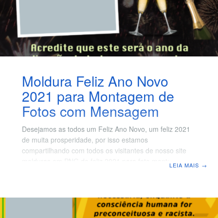
Moldura Feliz Ano Novo
2021 para Montagem de
Fotos com Mensagem
Desejamos as todos um Feliz Ano Novo, um feliz 2021
de muita prosperidade, por isso estamos
compartilhando com todos os visitantes de nosso site
molduras em PNG de feliz 2021 para foto montagem
LEIA MAIS
→
com mensagens de ano novo. São 15 novas molduras
PNG com boa qualidade para você emoldurar a sua foto
favorita e mandar para todos os seu familiares nesta
época incrível, que é o novo ano e uma nova etapa em
nossas vidas. Crie foto montagem de feliz ano novo