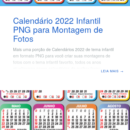
Calendário 2022 Infantil
PNG para Montagem de
Fotos
Mais uma porção de Calendários 2022 de tema infantil
em formato PNG para você criar suas montagens de
fotos com o tema infantil favorito, todos os anos
atualizamos nosso calendários da melhor forma
LEIA MAIS
→
possível, e contamos também com ajuda de todos com
solicitações de temas para que possamos ter os
melhores temas de desenhos animados que todas as
crianças gosta. Compartilhamos os calendários 2022 na
melhor qualidade possível para uma impressão 20 x 30,
é o tamanho que recomendamos para que não haja
distorção da